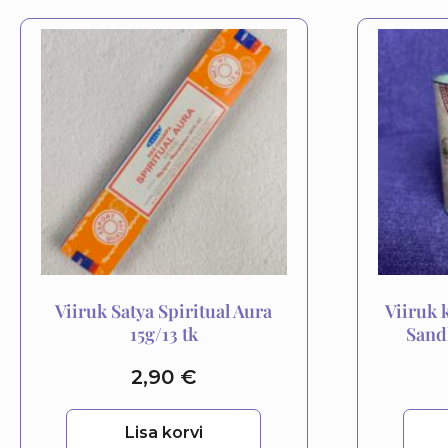
Viiruk Satya Spiritual Aura
Viiruk 
15g/13 tk
Sand
2,90
€
Lisa korvi