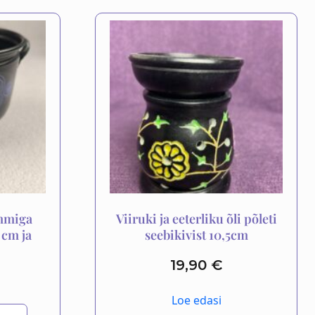
ammiga
Viiruki ja eeterliku õli põleti
 cm ja
seebikivist 10,5cm
19,90
€
Loe edasi