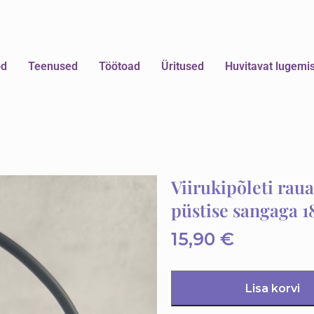
od
Teenused
Töötoad
Üritused
Huvitavat lugemi
Viirukipõleti rau
püstise sangaga 
15,90
€
Lisa korvi