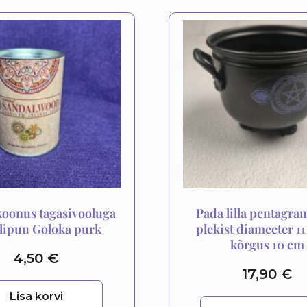
koonus tagasivooluga
Pada lilla pentagr
lipuu Goloka purk
plekist diameeter 11
kõrgus 10 cm
4,50
€
17,90
€
Lisa korvi